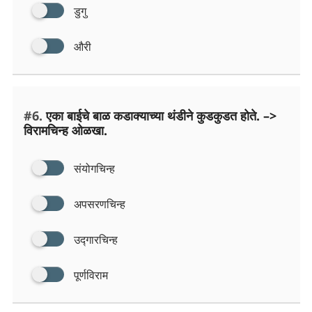
डुगु
औरी
#6.
एका बाईचे बाळ कडाक्याच्या थंडीने कुडकुडत होते. –>
विरामचिन्ह ओळखा.
संयोगचिन्ह
अपसरणचिन्ह
उद्गारचिन्ह
पूर्णविराम