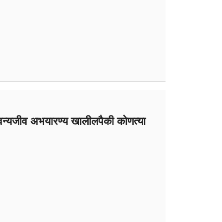
र वन्यजीव अभयारण्य खालीलपैकी कोणत्या