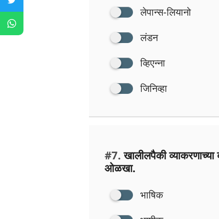
लेपान्स-लियानो
लंडन
व्हिएन्ना
जिनिव्हा
#7.
खालीलपैकी व्याकरणाच्या दृ
ओळखा.
भाषिक