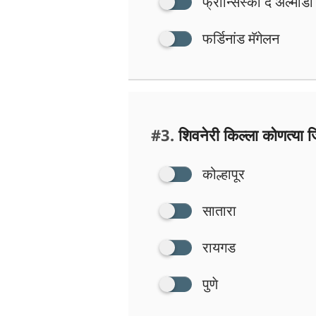
फ्रान्सिस्को द अल्मीडा
फर्डिनांड मॅगेलन
#3.
शिवनेरी किल्ला कोणत्या जि
कोल्हापूर
सातारा
रायगड
पुणे